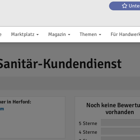
Unte
e
Marktplatz
Magazin
Themen
Für Handwer
Sanitär-Kundendienst
er in Herford:
Noch keine Bewert
em
vorhanden
5 Sterne
4 Sterne