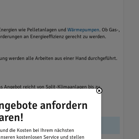
Energien wie Pelletanlagen und
Wärmepumpen
. Ob Gas-,
rderungen an Energieeffizienz gerecht zu werden.
ng werden alle Arbeiten aus einer Hand durchgeführt.
 Angebot reicht von Split-Klimaanlagen bis zu
ngebote anfordern
aren!
aanlagen und Belüftungssysteme - Erneuerbare
 und die Kosten bei Ihrem nächsten
nseren kostenlosen Service und stellen