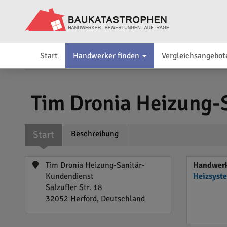
Start
Handwerker finden
Vergleichsangebot
Tim Dronia Heizung-
Start
Beschreibung
Tim Dronia Heizung-Sanitär-
Handwerk
Kundendienst
Heizsyst
Salzufler Str. 18
32052 Herford, Deutschland