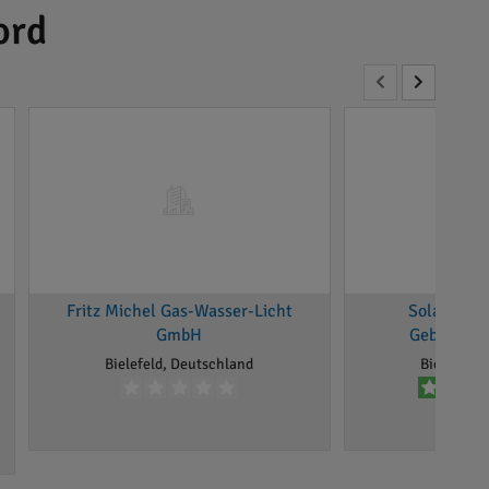
ord
Fritz Michel Gas-Wasser-Licht
Solarzentr
GmbH
Gebäudet
Bielefeld, Deutschland
Bielefeld,