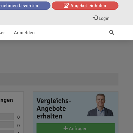
rnehmen bewerten
Angebot einholen
Login
ker
Anmelden
ungen
Vergleichs-
Angebote
erhalten
0
0
Anfragen