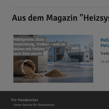
Aus dem Magazin "Heizsy
Pel
Hei
Treib
16.02
Für Handwerker
Unser Service für Handwerker