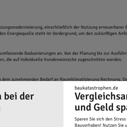
izungsmodernisierung, einschließlich der Nutzung erneuerbarer 
den Energiequelle steht im Vordergrund, um den zukünftigen Anfo
umfassende Badsanierungen an. Von der Planung bis zur Ausführu
ten, die auf individuelle Kundenwünsche zugeschnitten werden.
ia dem zunehmenden Bedarf an Raumklimatisierung Rechnung. Das
baukatastrophen.de
 bei der
Vergleichsa
n
und Geld sp
d Wartung von Heiz- und Sanitäranlagen - Badsanierungen - Klim
Sparen Sie sich den Stress
Bauvorhaben! Nutzen Sie u