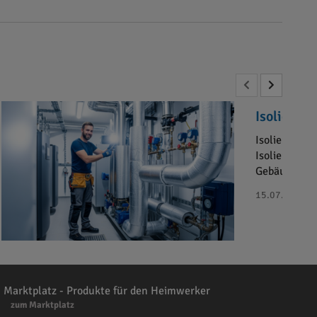
Isolier-Fu
Isolier-Fuch
Isoliermater
Gebäudetechn
15.07.2025 - 
Marktplatz - Produkte für den Heimwerker
zum Marktplatz