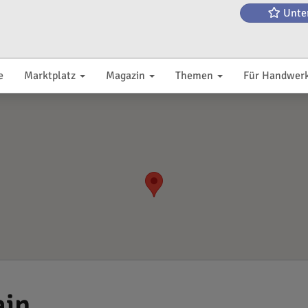
Unte
e
Marktplatz
Magazin
Themen
Für Handwer
ain