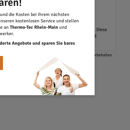
aren!
zukunftssicheren Lösung.
 und die Kosten bei Ihrem nächsten
nseren kostenlosen Service und stellen
ge an
Thermo-Tec Rhein-Main
und
ulichkeiten für effiziente Kühlung zu sorgen. Diese
werker.
nvestition für Einkaufszentren, Bürogebäude und
derte Angebote und sparen Sie bares
*Änderungen und Irrtümer vorbehalten