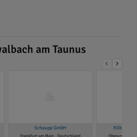
walbach am Taunus
Schaupp GmbH
Kilb Haus
Frankfurt am Main , Deutschland
Oberursel (Tau