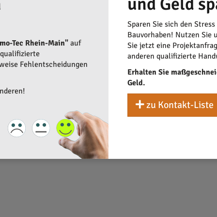
n
und Geld sp
nergie aus Luft, Wasser und Boden macht Wärmepumpen zu einer 
Sparen Sie sich den Stress
Bauvorhaben! Nutzen Sie u
rmo-Tec Rhein-Main"
auf
Sie jetzt eine Projektanfra
s bewährte Technologie angeboten, um insbesondere in großen Ba
ualifizierte
anderen qualifizierte Hand
haltigkeit eines Gebäudes bei und sind somit eine lohnenswerte I
rweise Fehlentscheidungen
Erhalten Sie maßgeschnei
Geld.
anderen!
zu Kontakt-Liste