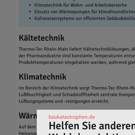
Klimatechnik für Wohn- und Arbeitsbereiche
Einsatz von Wärmepumpen für klimafreundliche
Kaltwassersysteme zur effizienten Gebäudekühl
Kältetechnik
Thermo-Tec Rhein-Main liefert Kältetechniklösungen, di
der Pharmaindustrie sind konstante Temperaturen entsc
Produkttemperaturen eingehalten werden, während gleic
Klimatechnik
Im Bereich der Klimatechnik sorgt Thermo-Tec Rhein-Mai
Luftfeuchtigkeit und Schadstofffreiheit zentrale Kompo
Lüftungssysteme und -reinigungen erreicht.
Wärmepumpen
baukatastrophen.de
Helfen Sie anderen
Auf dem Weg zu einer klimafreundlichen Energieversor
Heizungssysteme mit erneuerbarer Energie umzurüsten. 