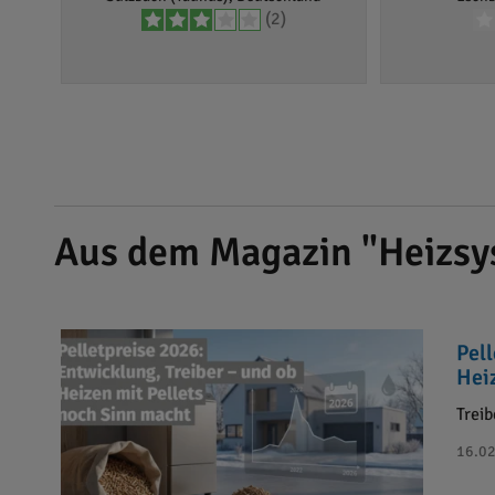
(2)
Aus dem Magazin "Heizsy
Pel
Hei
Treib
16.02