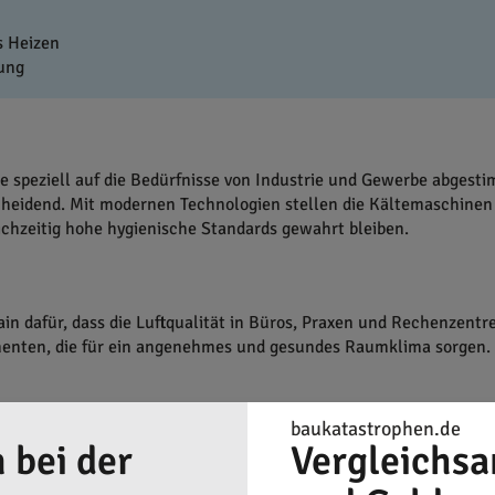
s Heizen
ung
e speziell auf die Bedürfnisse von Industrie und Gewerbe abgest
heidend. Mit modernen Technologien stellen die Kältemaschinen 
hzeitig hohe hygienische Standards gewahrt bleiben.
n dafür, dass die Luftqualität in Büros, Praxen und Rechenzentre
nenten, die für ein angenehmes und gesundes Raumklima sorgen. D
baukatastrophen.de
 bei der
Vergleichsa
gung spielen Wärmepumpen eine zentrale Rolle. Thermo-Tec Rhein
Mit staatlicher Förderung lassen sich diese Systeme sowohl in 