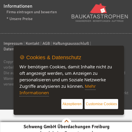
Informationen
Firma eintragen und bewerten
* Unsere Preise
Impressum
|
Kontakt
|
AGB
|
Haftungsaussschluß
|
Datenschutzerklärung
|
FAQ
🍪 Cookies & Datenschutz
Copyright © 2026
ebiz-consult GmbH & Co. KG
. Alle Rechte
Wir benötigen Cookies, damit Inhalte nicht zu
vorbehalten.
oft angezeigt werden, um Anzeigen zu
Die auf dieser Seite verwendeten Produktbezeichnungen, Namen und
Warenzeichen sind Eigentum der jeweiligen Firmen. Unser Portal
personalisieren und um Soziale Netzwerke
verwendet Affiliat-Links, für dir wir Geld erhalten.
Zugriffe analysieren zu können.
Mehr
Informationen
Software by IQ-Markt
Akzeptieren
Customise Cookies
Schweng GmbH Überdachungen Freiburg