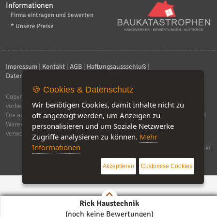
Informationen
Firma eintragen und bewerten
* Unsere Preise
Impressum
|
Kontakt
|
AGB
|
Haftungsaussschluß
|
Datenschutzerklärung
|
FAQ
🍪 Cookies & Datenschutz
Copyright © 2026
ebiz-consult GmbH & Co. KG
. Alle Rechte
Wir benötigen Cookies, damit Inhalte nicht zu
vorbehalten.
oft angezeigt werden, um Anzeigen zu
Die auf dieser Seite verwendeten Produktbezeichnungen, Namen und
Warenzeichen sind Eigentum der jeweiligen Firmen. Unser Portal
personalisieren und um Soziale Netzwerke
verwendet Affiliat-Links, für dir wir Geld erhalten.
Zugriffe analysieren zu können.
Mehr
Informationen
Software by IQ-Markt
Akzeptieren
Customise Cookies
Rick Haustechnik
(noch keine Bewertungen)