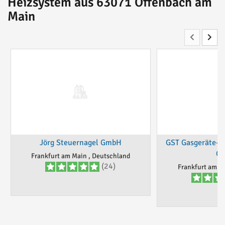
Heizsystem aus 63071 Offenbach am
Main
Jörg Steuernagel GmbH
GST Gasgeräte- u
G
Frankfurt am Main , Deutschland
(24)
Frankfurt am M