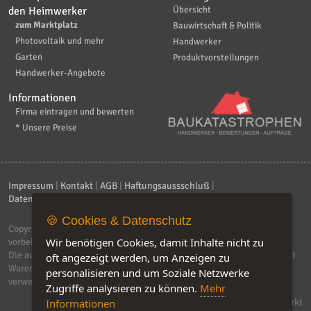
den Heimwerker
Übersicht
zum Marktplatz
Bauwirtschaft & Politik
Photovoltaik und mehr
Handwerker
Garten
Produktvorstellungen
Handwerker-Angebote
Informationen
Firma eintragen und bewerten
* Unsere Preise
Impressum
|
Kontakt
|
AGB
|
Haftungsaussschluß
|
Datenschutzerklärung
|
FAQ
🍪 Cookies & Datenschutz
Copyright © 2026
ebiz-consult GmbH & Co. KG
. Alle Rechte
Wir benötigen Cookies, damit Inhalte nicht zu
vorbehalten.
Die auf dieser Seite verwendeten Produktbezeichnungen, Namen und
oft angezeigt werden, um Anzeigen zu
Warenzeichen sind Eigentum der jeweiligen Firmen. Unser Portal
personalisieren und um Soziale Netzwerke
verwendet Affiliat-Links, für dir wir Geld erhalten.
Zugriffe analysieren zu können.
Mehr
Software by IQ-Markt
Informationen