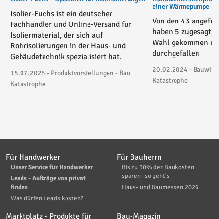
einer Wärmepumpe
Isolier-Fuchs ist ein deutscher
Von den 43 angefra
Fachhändler und Online-Versand für
haben 5 zugesagt, 3
Isoliermaterial, der sich auf
Wahl gekommen und
Rohrisolierungen in der Haus- und
durchgefallen
Gebäudetechnik spezialisiert hat.
20.02.2024 - Bauwirtsc
15.07.2025 - Produktvorstellungen - Bau
Katastrophe
Katastrophe
Für Handwerker
Für Bauherrn
Unser Service für Handwerker
Bis zu 30% der Baukosten
sparen -so geht's
Leads - Aufträge von privat
finden
Haus- und Baumessen 2026
Was dürfen Leads kosten?
Marktplatz - Produkte für
Bau-Magazin