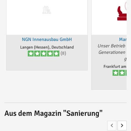
NGN Innenausbau GmbH
Marku
Unser Betrieb wi
Langen (Hessen), Deutschland
Generationen vo
(8)
gef
Frankfurt am M
Aus dem Magazin "Sanierung"