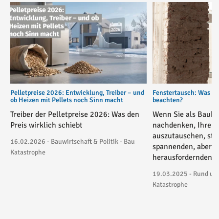
Pelletpreise 2026: Entwicklung, Treiber – und
Fenstertausch: Was gib
ob Heizen mit Pellets noch Sinn macht
beachten?
Treiber der Pelletpreise 2026: Was den
Wenn Sie als Bauhe
Preis wirklich schiebt
nachdenken, Ihre F
auszutauschen, steh
16.02.2026 - Bauwirtschaft & Politik - Bau
spannenden, aber a
Katastrophe
herausfordernden A
19.03.2025 - Rund um
Katastrophe