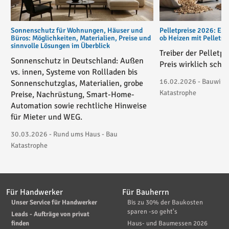
Sonnenschutz für Wohnungen, Häuser und
Pelletpreise 2026: Ent
Büros: Möglichkeiten, Materialien, Preise und
ob Heizen mit Pellets
sinnvolle Lösungen im Überblick
Treiber der Pelletp
Sonnenschutz in Deutschland: Außen
Preis wirklich schie
vs. innen, Systeme von Rollladen bis
16.02.2026 - Bauwirtsc
Sonnenschutzglas, Materialien, grobe
Katastrophe
Preise, Nachrüstung, Smart-Home-
Automation sowie rechtliche Hinweise
für Mieter und WEG.
30.03.2026 - Rund ums Haus - Bau
Katastrophe
Für Handwerker
Für Bauherrn
Unser Service für Handwerker
Bis zu 30% der Baukosten
sparen -so geht's
Leads - Aufträge von privat
finden
Haus- und Baumessen 2026