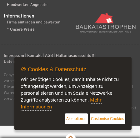
Handwerker-Angebote
Informationen
Firma eintragen und bewerten
* Unsere Preise
Impressum
|
Kontakt
|
AGB
|
Haftungsaussschluß
|
Datenschutzerklärung
|
FAQ
🍪 Cookies & Datenschutz
Copyright © 2026
ebiz-consult GmbH & Co. KG
. Alle Rechte
Wir benötigen Cookies, damit Inhalte nicht zu
vorbehalten.
oft angezeigt werden, um Anzeigen zu
Die auf dieser Seite verwendeten Produktbezeichnungen, Namen und
personalisieren und um Soziale Netzwerke
Warenzeichen sind Eigentum der jeweiligen Firmen. Unser Portal
verwendet Affiliat-Links, für dir wir Geld erhalten.
Zugriffe analysieren zu können.
Mehr
Informationen
Software by IQ-Markt
Akzeptieren
Customise Cookies