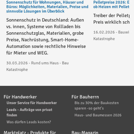
Sonnenschutz für Wohnungen, Häuser und
Pelletpreise 2026: Ent
Büros: Möglichkeiten, Materialien, Preise und
ob Heizen mit Pellets
sinnvolle Lösungen im Überblick
Treiber der Pelletp
Sonnenschutz in Deutschland: Außen
Preis wirklich schie
vs. innen, Systeme von Rollladen bis
16.02.2026 - Bauwirtsc
Sonnenschutzglas, Materialien, grobe
Katastrophe
Preise, Nachrüstung, Smart-Home-
Automation sowie rechtliche Hinweise
für Mieter und WEG.
30.03.2026 - Rund ums Haus - Bau
Katastrophe
Für Handwerker
Für Bauherrn
Unser Service für Handwerker
Bis zu 30% der Baukosten
sparen -so geht's
Leads - Aufträge von privat
finden
Haus- und Baumessen 2026
Was dürfen Leads kosten?
Marktplatz - Produkte für
Bau-Magazin