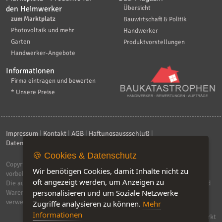
den Heimwerker
Übersicht
zum Marktplatz
Bauwirtschaft & Politik
Photovoltaik und mehr
Handwerker
Garten
Produktvorstellungen
Handwerker-Angebote
Informationen
Firma eintragen und bewerten
* Unsere Preise
Impressum
|
Kontakt
|
AGB
|
Haftungsaussschluß
|
Datenschutzerklärung
|
FAQ
🍪 Cookies & Datenschutz
Copyright © 2026
ebiz-consult GmbH & Co. KG
. Alle Rechte
Wir benötigen Cookies, damit Inhalte nicht zu
vorbehalten.
oft angezeigt werden, um Anzeigen zu
Die auf dieser Seite verwendeten Produktbezeichnungen, Namen und
personalisieren und um Soziale Netzwerke
Warenzeichen sind Eigentum der jeweiligen Firmen. Unser Portal
verwendet Affiliat-Links, für dir wir Geld erhalten.
Zugriffe analysieren zu können.
Mehr
Informationen
Software by IQ-Markt