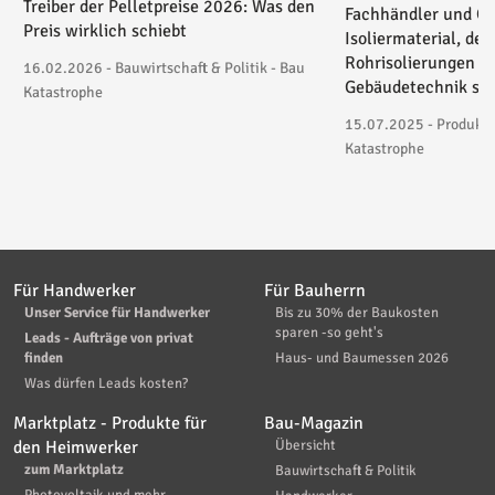
Treiber der Pelletpreise 2026: Was den
Fachhändler und On
Preis wirklich schiebt
Isoliermaterial, der
Rohrisolierungen in
16.02.2026 - Bauwirtschaft & Politik - Bau
Gebäudetechnik spez
Katastrophe
15.07.2025 - Produktv
Katastrophe
Für Handwerker
Für Bauherrn
Unser Service für Handwerker
Bis zu 30% der Baukosten
sparen -so geht's
Leads - Aufträge von privat
finden
Haus- und Baumessen 2026
Was dürfen Leads kosten?
Marktplatz - Produkte für
Bau-Magazin
den Heimwerker
Übersicht
zum Marktplatz
Bauwirtschaft & Politik
Photovoltaik und mehr