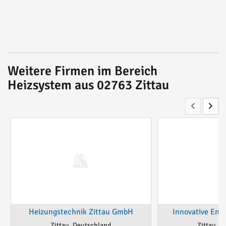
Weitere Firmen im Bereich
Heizsystem aus 02763 Zittau
Heizungstechnik Zittau GmbH
Innovative Ener
Zittau, Deutschland
Zittau, D