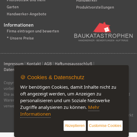
Handwerker
Garten
Produktvorstellungen
Handwerker-Angebote
Informationen
Firma eintragen und bewerten
* Unsere Preise
Impressum
|
Kontakt
|
AGB
|
Haftungsaussschluß
|
Datenschutzerklärung
|
FAQ
🍪 Cookies & Datenschutz
Copyright © 2026
ebiz-consult GmbH & Co. KG
. Alle Rechte
Wir benötigen Cookies, damit Inhalte nicht zu
vorbehalten.
oft angezeigt werden, um Anzeigen zu
Die auf dieser Seite verwendeten Produktbezeichnungen, Namen und
personalisieren und um Soziale Netzwerke
Warenzeichen sind Eigentum der jeweiligen Firmen. Unser Portal
verwendet Affiliat-Links, für dir wir Geld erhalten.
Zugriffe analysieren zu können.
Mehr
Informationen
Software by IQ-Markt
Akzeptieren
Customise Cookies