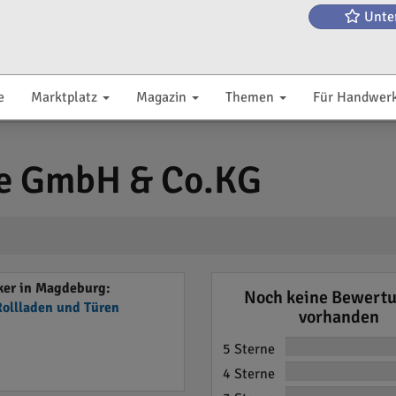
Unte
e
Marktplatz
Magazin
Themen
Für Handwer
e GmbH & Co.KG
er in Magdeburg:
Noch keine Bewert
Rollladen und Türen
vorhanden
5 Sterne
4 Sterne