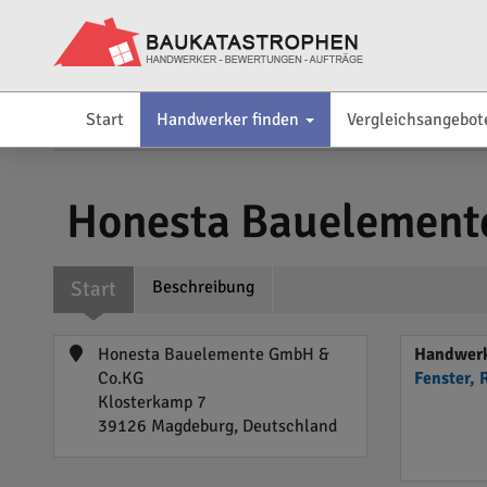
Start
Handwerker finden
Vergleichsangebot
Honesta Bauelement
Start
Beschreibung
Honesta Bauelemente GmbH &
Handwerk
Co.KG
Fenster, 
Klosterkamp 7
39126 Magdeburg, Deutschland