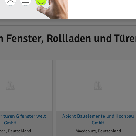
h Fenster, Rollladen und Tü
 türen & fenster welt
Abicht Bauelemente und Hochbau
GmbH
GmbH
ben, Deutschland
Magdeburg, Deutschland