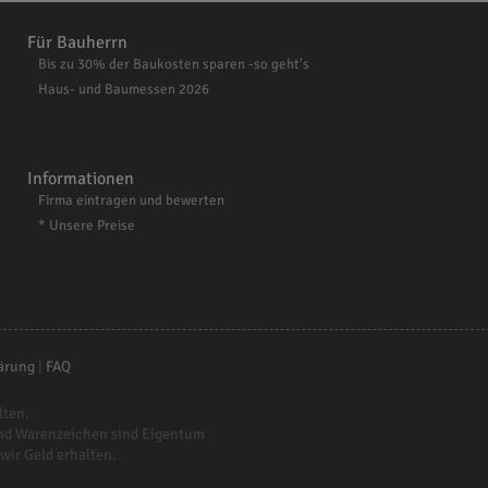
Für Bauherrn
Bis zu 30% der Baukosten sparen -so geht's
Haus- und Baumessen 2026
Informationen
Firma eintragen und bewerten
* Unsere Preise
ärung
|
FAQ
lten.
nd Warenzeichen sind Eigentum
 wir Geld erhalten.