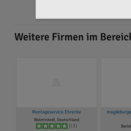
Weitere Firmen im Bereic
Montageservice Ehrecke
magdeburger
Wolmirstedt, Deutschland
(13)
Barle