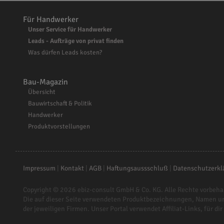
Für Handwerker
Unser Service für Handwerker
Leads - Aufträge von privat finden
Was dürfen Leads kosten?
Bau-Magazin
Übersicht
Bauwirtschaft & Politik
Handwerker
Produktvorstellungen
Impressum
|
Kontakt
|
AGB
|
Haftungsaussschluß
|
Datenschutzerkl
Copyright © 2026
ebiz-consult GmbH & Co. KG
. Alle Rechte vorbeha
Die auf dieser Seite verwendeten Produktbezeichnungen, Namen u
der jeweiligen Firmen. Unser Portal verwendet Affiliat-Links, für dir