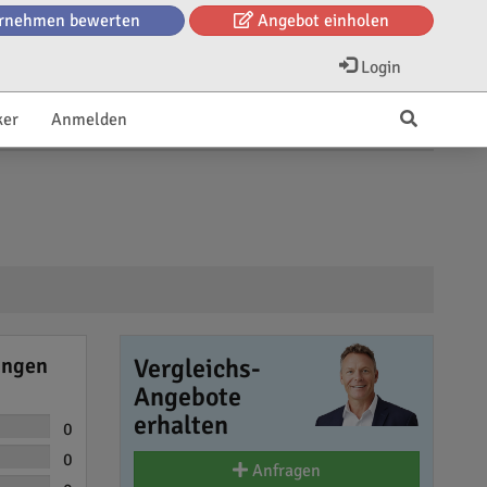
rnehmen bewerten
Angebot einholen
Login
ker
Anmelden
ungen
Vergleichs-
Angebote
erhalten
0
0
Anfragen