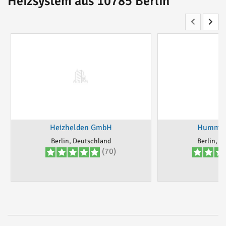
Heizsystem aus 10785 Berlin
Heizhelden GmbH
Hummri
Berlin, Deutschland
Berlin, D
(70)