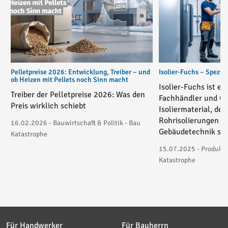
Pelletpreise 2026: Entwicklung, Treiber – und
Isolier-Fuchs – Spezial
ob Heizen mit Pellets noch Sinn macht
Isolier-Fuchs ist ei
Treiber der Pelletpreise 2026: Was den
Fachhändler und On
Preis wirklich schiebt
Isoliermaterial, der
Rohrisolierungen in
16.02.2026 - Bauwirtschaft & Politik - Bau
Gebäudetechnik spez
Katastrophe
15.07.2025 - Produktv
Katastrophe
Für Handwerker
Für Bauherrn