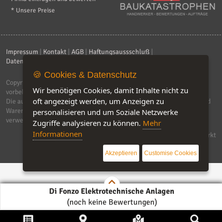
* Unsere Preise
Impressum
|
Kontakt
|
AGB
|
Haftungsaussschluß
|
Datenschutzerklärung
|
FAQ
🍪 Cookies & Datenschutz
Copyright © 2026
ebiz-consult GmbH & Co. KG
. Alle Rechte
Wir benötigen Cookies, damit Inhalte nicht zu
vorbehalten.
oft angezeigt werden, um Anzeigen zu
Die auf dieser Seite verwendeten Produktbezeichnungen, Namen und
Warenzeichen sind Eigentum der jeweiligen Firmen. Unser Portal
personalisieren und um Soziale Netzwerke
verwendet Affiliat-Links, für dir wir Geld erhalten.
Zugriffe analysieren zu können.
Mehr
Informationen
Software by IQ-Markt
Akzeptieren
Customise Cookies
Di Fonzo Elektrotechnische Anlagen
(noch keine Bewertungen)