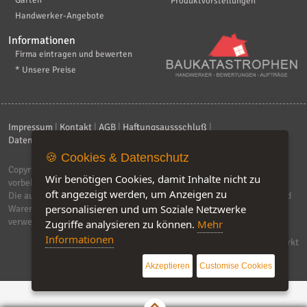
Produktvorstellungen
Handwerker-Angebote
Informationen
Firma eintragen und bewerten
* Unsere Preise
Impressum
|
Kontakt
|
AGB
|
Haftungsaussschluß
|
Datenschutzerklärung
|
FAQ
🍪 Cookies & Datenschutz
Copyright © 2026
ebiz-consult GmbH & Co. KG
. Alle Rechte
Wir benötigen Cookies, damit Inhalte nicht zu
vorbehalten.
oft angezeigt werden, um Anzeigen zu
Die auf dieser Seite verwendeten Produktbezeichnungen, Namen und
personalisieren und um Soziale Netzwerke
Warenzeichen sind Eigentum der jeweiligen Firmen. Unser Portal
verwendet Affiliat-Links, für dir wir Geld erhalten.
Zugriffe analysieren zu können.
Mehr
Informationen
Software by IQ-Markt
Akzeptieren
Customise Cookies