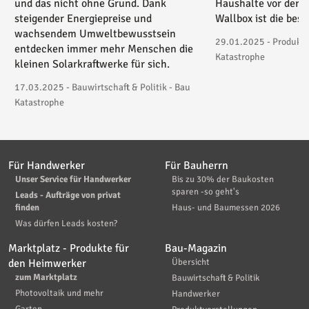
und das nicht ohne Grund. Dank
Haushalte vor der 
steigender Energiepreise und
Wallbox ist die bes
wachsendem Umweltbewusstsein
29.01.2025 - Produktv
entdecken immer mehr Menschen die
Katastrophe
kleinen Solarkraftwerke für sich.
17.03.2025 - Bauwirtschaft & Politik - Bau
Katastrophe
Für Handwerker
Für Bauherrn
Unser Service für Handwerker
Bis zu 30% der Baukosten
sparen -so geht's
Leads - Aufträge von privat
finden
Haus- und Baumessen 2026
Was dürfen Leads kosten?
Marktplatz - Produkte für
Bau-Magazin
den Heimwerker
Übersicht
zum Marktplatz
Bauwirtschaft & Politik
Photovoltaik und mehr
Handwerker
Garten