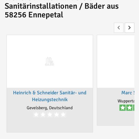
Sanitärinstallationen / Bäder aus
58256 Ennepetal
Heinrich & Schneider Sanitär- und
Marc Sa
Heizungstechnik
Wuppertal,
Gevelsberg, Deutschland