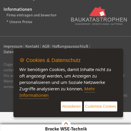
Informationen
Firma eintragen und bewerten
* Unsere Preise
Impressum
|
Kontakt
|
AGB
|
Haftungsaussschluß
|
Datenschutzerklärung
|
FAQ
🍪 Cookies & Datenschutz
Copyright © 2026
ebiz-consult GmbH & Co. KG
. Alle Rechte
Wir benötigen Cookies, damit Inhalte nicht zu
vorbehalten.
oft angezeigt werden, um Anzeigen zu
Die auf dieser Seite verwendeten Produktbezeichnungen, Namen und
Warenzeichen sind Eigentum der jeweiligen Firmen. Unser Portal
personalisieren und um Soziale Netzwerke
verwendet Affiliat-Links, für dir wir Geld erhalten.
Zugriffe analysieren zu können.
Mehr
Informationen
Software by IQ-Markt
Akzeptieren
Customise Cookies
Brocke WSE-Technik